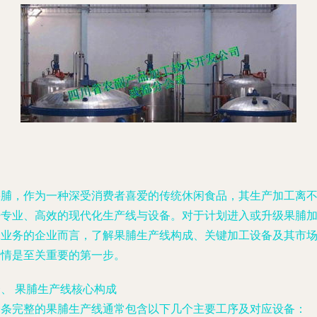
果脯，作为一种深受消费者喜爱的传统休闲食品，其生产加工离
开专业、高效的现代化生产线与设备。对于计划进入或升级果脯
工业务的企业而言，了解果脯生产线构成、关键加工设备及其市
行情是至关重要的第一步。
、 果脯生产线核心构成
一条完整的果脯生产线通常包含以下几个主要工序及对应设备：