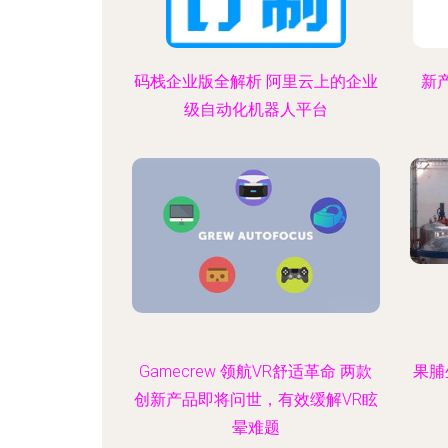
码栈企业版全解析 阿里云上的企业
新
级自动化机器人平台
Gamecrew 领航VR舒适革命 两款
果脯
创新产品即将问世，有效缓解VR眩
晕难题